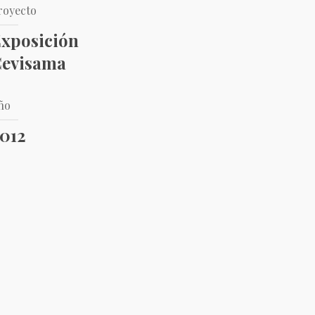
royecto
xposición
evisama
ño
012