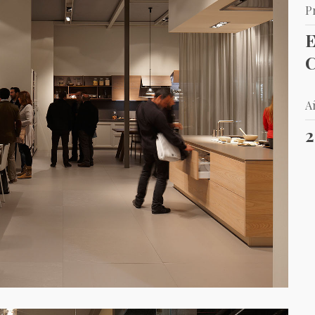
P
E
C
A
2